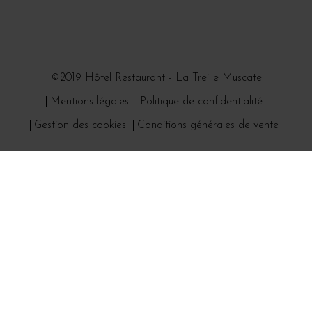
©2019 Hôtel Restaurant - La Treille Muscate
Mentions légales
Politique de confidentialité
Gestion des cookies
Conditions générales de vente