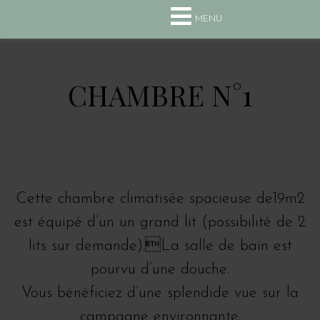
+33(0) 4 75 63 13 10
MENU
CHAMBRE N°1
Cette chambre climatisée spacieuse de19m2
est équipé d’un un grand lit (possibilité de 2
lits sur demande).La salle de bain est
pourvu d’une douche.
Vous bénéficiez d’une splendide vue sur la
campagne environnante.