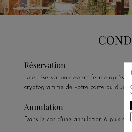
COND
Réservation
Une réservation devient ferme après co
cryptogramme de votre carte ou d'un c
Annulation
Dans le cas d'une annulation à plus de 48