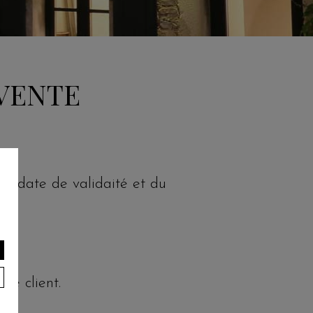
VENTE
e date de validaité et du
le client.