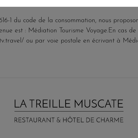
616-1 du code de la consommation, nous proposon
enue est : Médiation Tourisme Voyage.En cas de l
mtv.travel/ ou par voie postale en écrivant à Mé